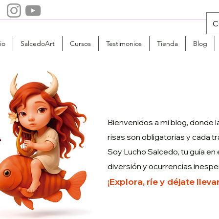
Info@salcedoart.com
+573152700355
C
io
SalcedoArt
Cursos
Testimonios
Tienda
Blog
Bienvenidos a mi blog, donde la
risas son obligatorias y cada t
Soy Lucho Salcedo, tu guía en e
diversión y ocurrencias inespe
¡Explora, ríe y déjate llev