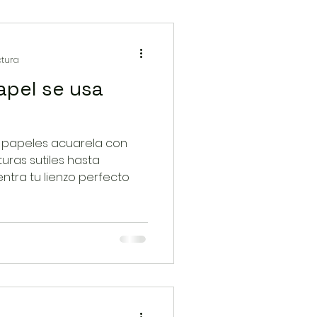
ctura
apel se usa
s papeles acuarela con
uras sutiles hasta
entra tu lienzo perfecto