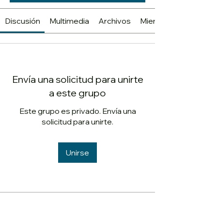
Discusión
Multimedia
Archivos
Miembros
Envía una solicitud para unirte
a este grupo
Este grupo es privado. Envía una
solicitud para unirte.
Unirse
Acerca de