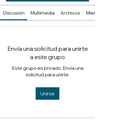
Discusión
Multimedia
Archivos
Miembros
Envía una solicitud para unirte
a este grupo
Este grupo es privado. Envía una
solicitud para unirte.
Unirse
Acerca de