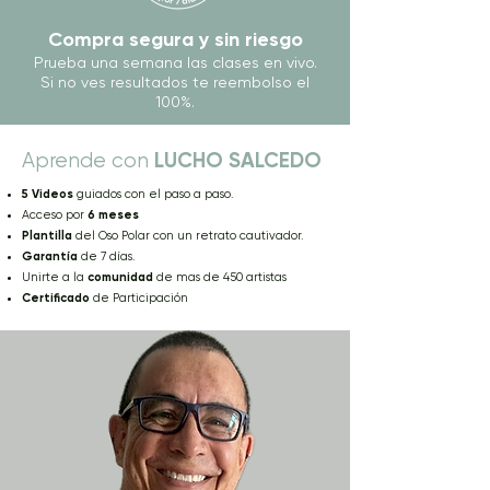
Compra segura y sin riesgo
Prueba una semana las clases en vivo.
Si no ves resultados te reembolso el
100%.
LUCHO SALCEDO
Aprende con
5 Videos
guiados con el paso a paso.
Acceso por
6 meses
Plantilla
del Oso Polar con un retrato cautivador.
Garantía
de 7 días.
Unirte a la
comunidad
de mas de 450 artistas
Certificado
de Participación