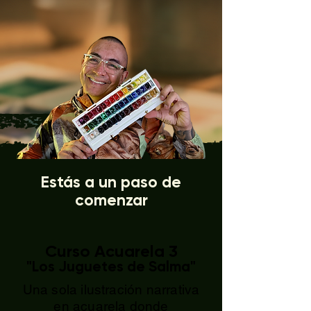
Estás a un paso de
comenzar
Curso Acuarela 3
"Los Juguetes de Salma"
Una sola ilustración narrativa
en acuarela donde