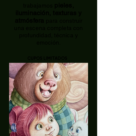
pieles,
trabajamos
iluminación, texturas y
atmósfera
para construir
una escena completa con
profundidad, técnica y
emoción.
CUPOS LIMITADOS