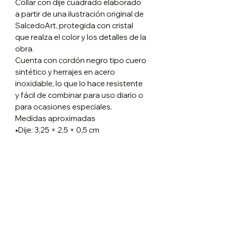
Collar con dije cuadrado elaborado
a partir de una ilustración original de
SalcedoArt, protegida con cristal
que realza el color y los detalles de la
obra.
Cuenta con cordón negro tipo cuero
sintético y herrajes en acero
inoxidable, lo que lo hace resistente
y fácil de combinar para uso diario o
para ocasiones especiales.
Medidas aproximadas
•Dije: 3,25 × 2,5 × 0,5 cm
•Largo del collar: 30 cm
No hay reseñas todavía
Comparte tu opinión. Deja la primera
reseña.