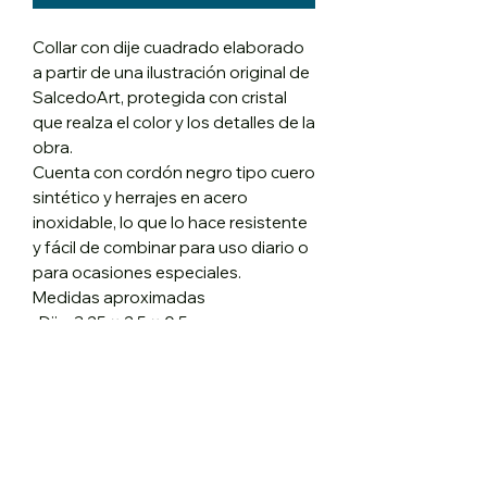
Collar con dije cuadrado elaborado
a partir de una ilustración original de
SalcedoArt, protegida con cristal
que realza el color y los detalles de la
obra.
Cuenta con cordón negro tipo cuero
sintético y herrajes en acero
inoxidable, lo que lo hace resistente
y fácil de combinar para uso diario o
para ocasiones especiales.
Medidas aproximadas
•Dije: 3,25 × 2,5 × 0,5 cm
•Largo del collar: 30 cm
No hay reseñas todavía
Comparte tu opinión. Deja la primera