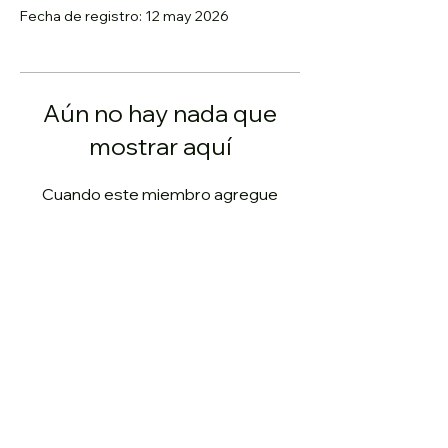
Fecha de registro: 12 may 2026
Aún no hay nada que
mostrar aquí
Cuando este miembro agregue
información sobre sí mismo, podrás
verla aquí.
Políticas, Términos y Condiciones
© 2026 Salcedo Art. Todas las imágenes de este sitio
web son propiedad intelectual protegida por derechos
de autor. Su copia, distribución y / o uso indebido será